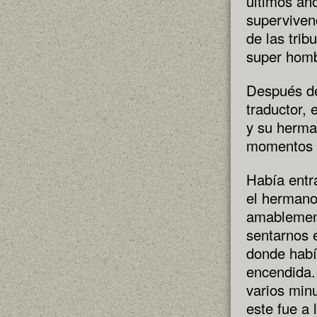
últimos año
superviven
de las trib
super homb
Después d
traductor, 
y su herma
momentos c
Había entr
el hermano
amablement
sentarnos e
donde habí
encendida
varios min
este fue a 