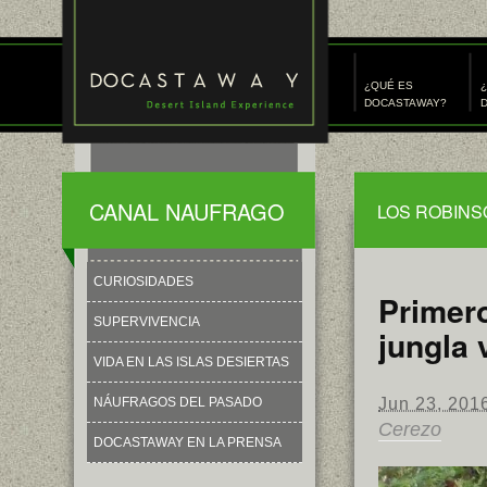
¿QUÉ ES
¿
DOCASTAWAY?
D
CANAL NAUFRAGO
LOS ROBINS
CURIOSIDADES
Primero
SUPERVIVENCIA
jungla 
VIDA EN LAS ISLAS DESIERTAS
Jun 23, 201
NÁUFRAGOS DEL PASADO
Cerezo
DOCASTAWAY EN LA PRENSA