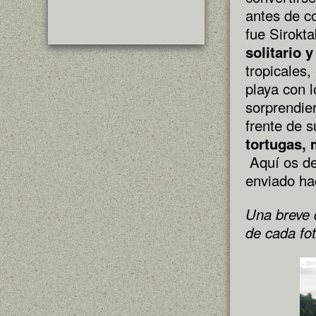
antes de c
fue Sirokt
solitario y
tropicales,
playa con l
sorprendie
frente de s
tortugas, 
Aquí os de
enviado h
Una breve 
de cada fo