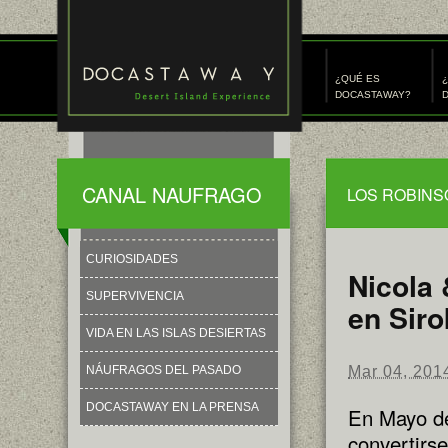
¿QUÉ ES
¿
DOCASTAWAY?
D
CANAL NAUFRAGO
LOS ROBINS
CURIOSIDADES
Nicola 
SUPERVIVENCIA
en Siro
VIDA EN LAS ISLAS DESIERTAS
Mar 04, 201
NÁUFRAGOS DEL PASADO
DOCASTAWAY EN LA PRENSA
En Mayo de
convertirse