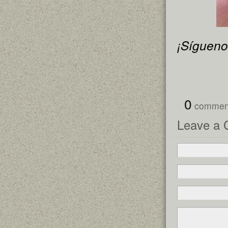
¡Sígueno
{
0
comme
Leave a