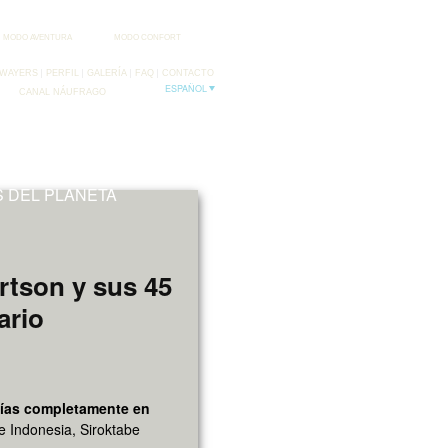
MODO AVENTURA
MODO CONFORT
WAYERS
PERFIL
GALERÍA
FAQ
CONTACTO
ESPAÑOL
CANAL NÁUFRAGO
FB
TW
 DEL PLANETA
rtson y sus 45
ario
días completamente en
 Indonesia, Siroktabe