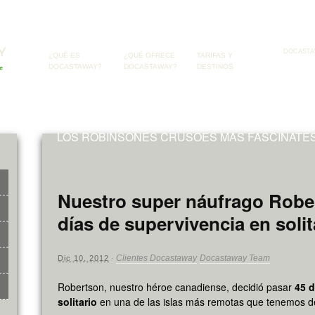
DOCASTA
¿QUÉ ES
¿QUÉ OFRECE
TARIFAS Y
DOCASTAWAY?
DOCASTAWAY?
DESTINOS
LOS ROBINSONES CRUSOES MAS FASCINATES
Nuestro super náufrago Robe
días de supervivencia en solit
Clientes Docastaway
Docastaway Team
Dic 10, 2012
·
Robertson, nuestro héroe canadiense, decidió pasar
45 
solitario
en una de las islas más remotas que tenemos de