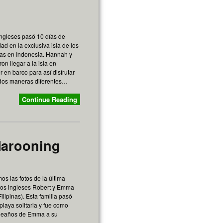
ingleses pasó 10 días de
ad en la exclusiva isla de los
llas en Indonesia. Hannah y
on llegar a la isla en
r en barco para así disfrutar
 dos maneras diferentes…
Continue Reading
Marooning
os las fotos de la última
los ingleses Robert y Emma
lipinas). Esta familia pasó
playa solitaria y fue como
leaños de Emma a su