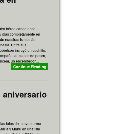
stro héroe canadiense,
45 días completamente en
 de nuestras islas más
nesia. Entre sus
obertson incluyó un cuchillo,
campaña, anzuelos de pesca,
bucear, un encendedor…
Continue Reading
 aniversario
las fotos de la aventurera
María y Manu en una isla