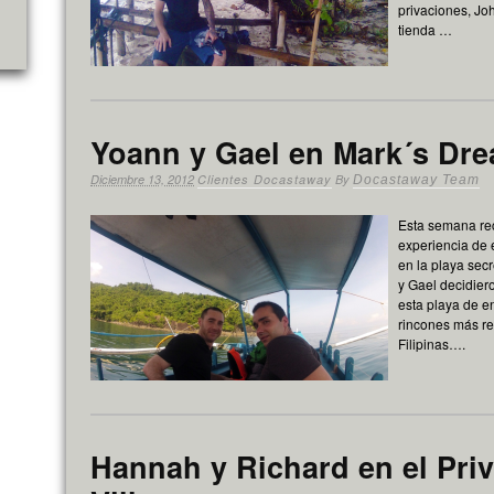
privaciones, Joh
tienda …
Yoann y Gael en Mark´s Dr
Diciembre 13, 2012
Clientes Docastaway
By
Docastaway Team
Esta semana rec
experiencia de 
en la playa sec
y Gael decidier
esta playa de e
rincones más re
Filipinas….
Hannah y Richard en el Priv