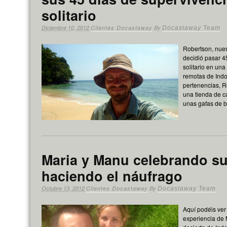
solitario
Diciembre 10, 2012
Clientes Docastaway
By
Docastaway Team
Robertson, nue
decidió pasar 
solitario en una
remotas de Indo
pertenencias, R
una tienda de 
unas gafas de 
Maria y Manu celebrando su
haciendo el náufrago
Octubre 13, 2012
Clientes Docastaway
By
Docastaway Team
Aquí podéis ver 
experiencia de 