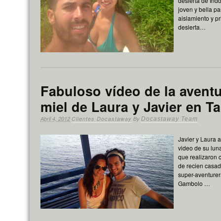
desierta de Ind
joven y bella pa
aislamiento y pr
desierta…
Fabuloso vídeo de la aventu
miel de Laura y Javier en T
Abril 4, 2012
Clientes Docastaway
By
Docastaway Team
Javier y Laura
video de su lun
que realizaron 
de recien casad
super-aventure
Gambolo …