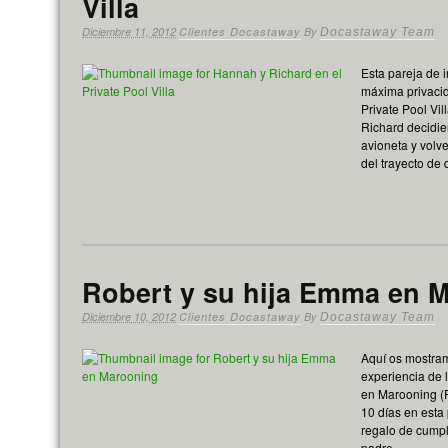
Villa
Diciembre 11, 2012
Clientes Docastaway
By
Docastaway Team
Esta pareja de 
máxima privacid
Private Pool Vi
Richard decidier
avioneta y volve
del trayecto de
Robert y su hija Emma en 
Diciembre 10, 2012
Clientes Docastaway
By
Docastaway Team
Aquí os mostram
experiencia de 
en Marooning (Fi
10 días en esta 
regalo de cump
padre….