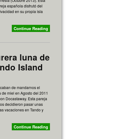
onesia (Octubre 2013). Esta
reja española disfrutó del
ivacidad en su propia isla
Continue Reading
rera luna de
ando Island
 acaban de mandarnos el
a de miel en Agosto del 2011
con Docastaway. Esta pareja
os decidieron pasar unas
ras vacaciones en Tando y
Continue Reading