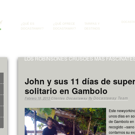
DOCASTA
¿QUÉ ES
¿QUÉ OFRECE
TARIFAS Y
DOCASTAWAY?
DOCASTAWAY?
DESTINOS
LOS ROBINSONES CRUSOES MAS FASCINATES
John y sus 11 días de supe
solitario en Gambolo
Febrero 18, 2013
Clientes Docastaway
By
Docastaway Team
Este newyorkino
unos días en sol
de Gambolo en 
recogido «sano 
contarnos su ex