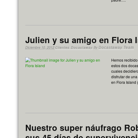
Julien y su amigo en Flora 
Diciembre 10, 2012
Clientes Docastaway
By
Docastaway Team
Hemos recibido 
estos dos docas
cuales decidier
disfrutar de un
en Flora Island 
Nuestro super náufrago Ro
sus 45 días de supervivenci