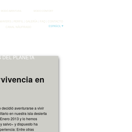
MODO AVENTURA
MODO CONFORT
WAYERS
PERFIL
GALERÍA
FAQ
CONTACTO
ESPAÑOL
CANAL NÁUFRAGO
FB
TW
 DEL PLANETA
rvivencia en
 decidió aventurarse a vivir
itario en nuestra isla desierta
Enero 2013 y lo hemos
y salvo» y dispuesto ha
periencia: Entre otras